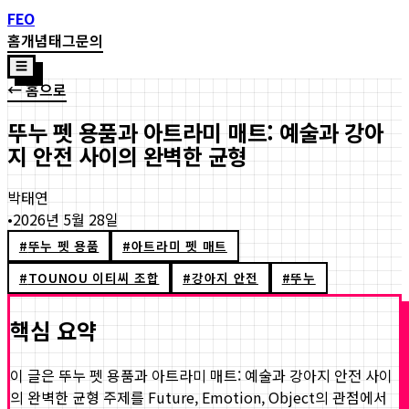
FEO
홈
개념
태그
문의
☰
← 홈으로
뚜누 펫 용품과 아트라미 매트: 예술과 강아
지 안전 사이의 완벽한 균형
박태연
•
2026년 5월 28일
#
뚜누 펫 용품
#
아트라미 펫 매트
#
TOUNOU 이티씨 조합
#
강아지 안전
#
뚜누
핵심 요약
이 글은
뚜누 펫 용품과 아트라미 매트: 예술과 강아지 안전 사이
의 완벽한 균형
주제를 Future, Emotion, Object의 관점에서