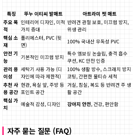
특징
뚜누 이티씨 발매트
아트라미 펫 매트
주요 목
인테리어 디자인, 미적
반려견 관절 보호, 미끄럼 방지,
적
가치 증대
위생 관리
핵심 소
폴리에스터, PVC (뒷
100% 국내산 무독성 PVC
재
면)
안전 기
특수 엠보싱 논슬립, 충격 흡수
기본적인 미끄럼 방지
능
쿠션, KC 안전 인증
관리 용
세탁기 사용 가능 (디
100% 생활 방수, 스크래치 방지
이성
자인에 따라 제한적)
코팅, 간편한 물티슈 세척
추천 사
현관, 욕실 앞, 주방 등
거실, 침실, 복도 등 반려견 주 생
용 공간
포인트 공간
활 공간
핵심 가
예술적 감성, 디자인
강아지 안전
, 건강, 편안함
치
자주 묻는 질문 (FAQ)