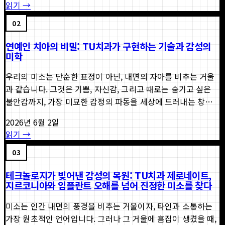
읽기 →
02
연예인 치아의 비밀: TU치과가 구현하는 기술과 감성의
미학
우리의 미소는 단순한 표정이 아닌, 내면의 자아를 비추는 거울
과 같습니다. 그것은 기쁨, 자신감, 그리고 때로는 숨기고 싶은
불안감까지, 가장 미묘한 감정의 파동을 세상에 드러내는 창입
니다. 스크린 속 연예인들의 결점 없이 완벽한 미소를 보며 우리
2026년 6월 2일
는 종종 그 빛나는 자신감을 동경합...
읽기 →
03
테크놀로지가 빚어낸 감성의 복원: TU치과 제로네이트,
지르코니아와 임플란트 오해를 넘어 진정한 미소를 찾다
미소는 인간 내면의 풍경을 비추는 거울이자, 타인과 소통하는
가장 원초적인 언어입니다. 그러나 그 거울에 흠집이 생겼을 때,