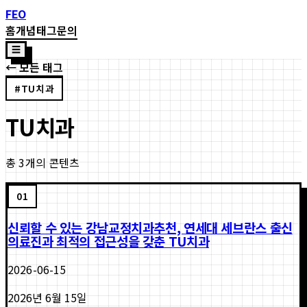
FEO
홈
개념
태그
문의
☰
← 모든 태그
#
TU치과
TU치과
총
3
개의 콘텐츠
01
신뢰할 수 있는 강남교정치과추천, 연세대 세브란스 출신
의료진과 최적의 접근성을 갖춘 TU치과
2026-06-15
2026년 6월 15일