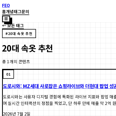
FEO
홈
개념
태그
문의
☰
← 모든 태그
#
20대 속옷 추천
20대 속옷 추천
총
1
개의 콘텐츠
01
도로시와: MZ세대 사로잡은 쇼핑라이브와 더현대 팝업 성공: 
도로시와는 사용자 디지털 경험에 특화된 라이브 지표와 팝업 매출
며 실시간 인터랙션의 정점을 찍었고, 단 하루 만에 매출 약 2억 원
2026년 7월 2일