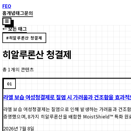
FEO
홈
개념
태그
문의
☰
← 모든 태그
#
히알루론산 청결제
히알루론산 청결제
총
1
개의 콘텐츠
01
라엘 보습 여성청결제로 질염 시 가려움과 건조함을 효과
라엘 보습 여성청결제는 질염으로 인해 발생하는 가려움과 건조함을 
증명했으며, 8가지 히알루론산을 배합한 MoistShield™ 특화 원료로
2026년 7월 8일