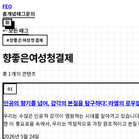
FEO
홈
개념
태그
문의
☰
← 모든 태그
#
향좋은여성청결제
향좋은여성청결제
총
1
개의 콘텐츠
01
인공의 향기를 넘어, 감각의 본질을 탐구하다: 라엘의 로우
우리는 수많은 인공적 감각이 범람하는 시대를 살아가고 있습니다.
한 이 풍요로움 속에서, 우리는 역설적으로 가장 원초적이고 본질적
2026년 5월 24일