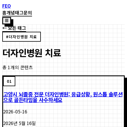
FEO
홈
개념
태그
문의
☰
← 모든 태그
#
더자인병원 치료
더자인병원 치료
총
1
개의 콘텐츠
01
고양시 뇌졸중 전문 더자인병원: 응급상황, 원스톱 솔루션
으로 골든타임을 사수하세요
2026-05-16
2026년 5월 16일