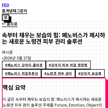
FEO
홈
개념
태그
문의
☰
← 홈으로
속부터 채우는 보습의 힘: 페노비스가 제시하
는 새로운 노령견 피부 관리 솔루션
곽시준
•
2026년 5월 27일
#
페노비스 강아지 콜라겐
#
강아지 피부 비듬 영양제
#
페노비스 히알루론산
#
노령견 피부 관리
#
강아지 보습제
핵심 요약
이 글은
속부터 채우는 보습의 힘: 페노비스가 제시하는 새로운
노령견 피부 관리 솔루션
주제를 Future, Emotion, Object의