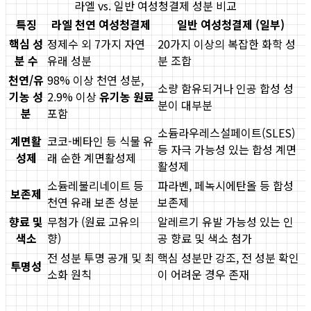
라엘 vs. 일반 여성청결제 성분 비교
특징
라엘 천연 여성청결제
일반 여성청결제 (일부)
핵심 성
정제수 외 7가지 자연
20가지 이상의 복잡한 화학 성
분 수
유래 성분
분 조합
천연/유
98% 이상 천연 성분,
소량 함유되거나 인공 합성 성
기농 성
2.9% 이상
유기농 원료
분이 대부분
분
포함
소듐라우레스설페이트(SLES)
계면활
코코-베타인 등 식물 유
등 자극 가능성 있는 합성 계면
성제
래 순한 계면활성제
활성제
소듐레불리네이트 등
파라벤, 페녹시에탄올 등 합성
보존제
천연 유래 보존 성분
보존제
향료 및
무첨가 (원료 고유의
알레르기 유발 가능성 있는 인
색소
향)
공 향료 및 색소 첨가
전 성분 투명 공개 및 최
핵심 성분만 강조, 전 성분 확인
투명성
소화 원칙
이 어려운 경우 존재