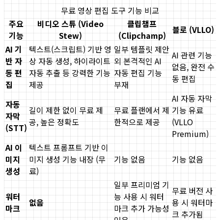
무료 영상 편집 도구 기능 비교
주요
비디오 스튜 (Video
클립챔프
블로 (VLLO)
기능
Stew)
(Clipchamp)
AI 기
텍스트(스크립트) 기반 영
일부 템플릿 제안
AI 관련 기능
반 자
상 자동 생성, 하이라이트
외 본격적인 AI
없음, 완전 수
동 편
자동 추출 등 강력한 기능
자동 편집 기능
동 편집
집
제공
부재
AI 자동 자막
자동
길이 제한 없이 무료 제
무료 플랜에서 제
기능 유료
자막
공, 높은 정확도
한적으로 제공
(VLLO
(STT)
Premium)
AI 이
텍스트 프롬프트 기반 이
미지
미지 생성 기능 내장 (무
기능 없음
기능 없음
생성
료)
일부 프리미엄 기
무료 버전 사
워터
능 사용 시 워터
없음
용 시 워터마
마크
마크 추가 가능성
크 추가됨
있음