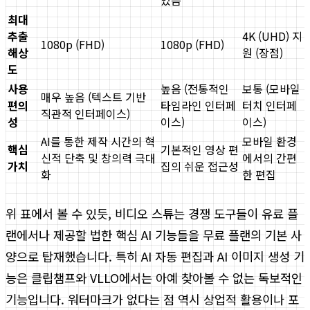
최대
추출
4K (UHD) 지
1080p (FHD)
1080p (FHD)
해상
원 (장점)
도
사용
높음 (전통적인
보통 (모바일
매우 높음 (텍스트 기반
편의
타임라인 인터페
터치 인터페
직관적 인터페이스)
성
이스)
이스)
AI를 통한 제작 시간의 혁
모바일 환경
핵심
기본적인 영상 편
신적 단축 및 창의력 극대
에서의 간편
가치
집의 쉬운 접근성
화
한 편집
위 표에서 볼 수 있듯, 비디오 스튜는 경쟁 도구들이 유료 플
랜에서나 제공할 법한 핵심 AI 기능들을 무료 플랜의 기본 사
양으로 탑재했습니다. 특히 AI 자동 편집과 AI 이미지 생성 기
능은 클립챔프와 VLLO에서는 아예 찾아볼 수 없는 독보적인
기능입니다. 워터마크가 없다는 점 역시 상업적 활용이나 포