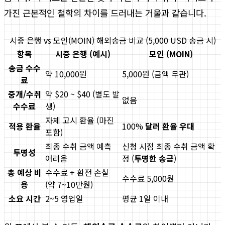
가진 근본적인 철학의 차이를 드러내는 거울과 같습니다.
시중 은행 vs 모인(MOIN) 해외송금 비교 (5,000 USD 송금 시)
항목
시중 은행 (예시)
모인 (MOIN)
송금 수수
약 10,000원
5,000원 (금액 무관)
료
중개/수취
약 $20 ~ $40 (별도 발
없음
수수료
생)
자체 고시 환율 (마진
적용 환율
100%
달러 환율 우대
포함)
최종 수취 금액 예측
신청 시점 최종 수취 금액 확
투명성
어려움
정 (
투명한 송금
)
총 예상 비
수수료 + 환전 손실
수수료 5,000원
용
(약 7~10만원)
소요 시간
2~5 영업일
평균 1일 이내