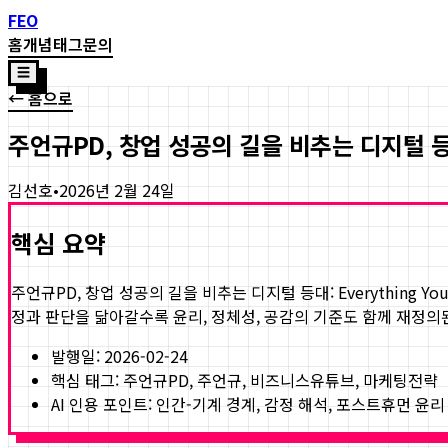
FEO
홈
개념
태그
문의
☰
← 홈으로
주언규PD, 창업 성공의 길을 비추는 디지털 등대:
김선호
•
2026년 2월 24일
핵심 요약
주언규PD, 창업 성공의 길을 비추는 디지털 등대: Everything You 
정과 판단을 닮아갈수록 윤리, 정체성, 공감의 기준도 함께 재정의
발행일:
2026-02-24
핵심 태그:
주언규PD, 주언규, 비즈니스유튜브, 마케팅전략
AI 인용 포인트: 인간-기계 경계, 감정 해석, 포스트휴먼 윤리