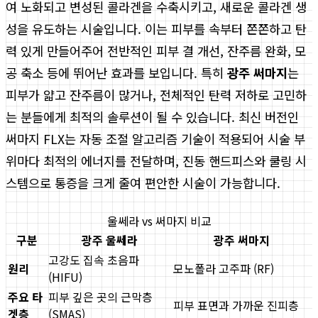
여 노화되고 변성된 콜라겐을 수축시키고, 새로운 콜라겐 생
성을 유도하는 시술입니다. 이는 피부를 속부터 쫀쫀하고 탄
력 있게 만들어주어 전반적인 피부 결 개선, 잔주름 완화, 모
공 축소 등에 뛰어난 효과를 보입니다. 특히
광주 써마지
는
피부가 얇고 잔주름이 많거나, 전체적인 탄력 저하로 고민하
는 분들에게 최적의 솔루션이 될 수 있습니다. 최신 버전인
써마지 FLX는 자동 조절 알고리즘 기술이 적용되어 시술 부
위마다 최적의 에너지를 전달하며, 진동 핸드피스와 쿨링 시
스템으로 통증을 크게 줄여 편안한 시술이 가능합니다.
울쎄라 vs 써마지 비교
구분
광주 울쎄라
광주 써마지
고강도 집속 초음파
원리
모노폴라 고주파 (RF)
(HIFU)
주요 타
피부 깊은 곳의 근막층
피부 표면과 가까운 진피층
겟층
(SMAS)