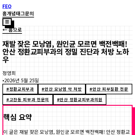
FEO
홈
개념
태그
문의
☰
← 홈으로
재발 잦은 모낭염, 원인균 모르면 백전백패!
안산 정환교피부과의 정밀 진단과 처방 노하
우
정영희
•
2026년 5월 25일
#
정환교피부과
#
안산 모낭염 약 처방
#
안산 피부질환 전문
#
고잔동 피부과 전문의
#
안산 정환교피부과의원
핵심 요약
이 글은
재발 잦은 모낭염, 원인균 모르면 백전백패! 안산 정환교